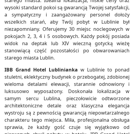
starego miasta. Idealna lokalizacja, niskie ceny oraz
wysoki standard pokoi są gwarancją Twojej satysfakcji,
a sympatyczny i zaangażowany personel dołoży
wszelkich starań, aby Twój pobyt w Lublinie był
niezapomniany. Oferujemy 30 miejsc noclegowych w
pokojach 2, 3, 4 i 5 osobowych. Każdy pokój posiada
widok na deptak lub XIV wieczną gotycką wieżę
stanowiącą część pozostałości po obwarowaniach
starego miasta Lublin.
IBB Grand Hotel Lublinianka
w Lublinie to ponad
stuletni, eklektyczny budynek o przebogatej, zdobionej
wieloma detalami elewacji, starannie odnowiony i
luksusowo wyposażony. Doskonała lokalizacja w
samym sercu Lublina, pieczołowicie odtworzone
architektoniczne detale oraz klasyczna elegancja
wystroju są z pewnością gwarancją niepowtarzalnego
charakteru tego miejsca. Miła, profesjonalna obsługa
sprawia, że każdy gość czuje się wyjątkowo od