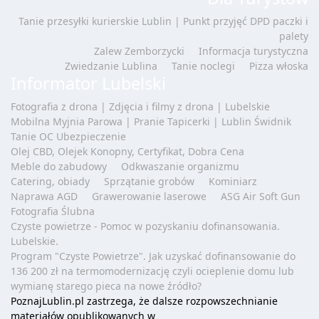
Tanie przesyłki kurierskie Lublin | Punkt przyjęć DPD paczki i
palety
Zalew Zemborzycki
Informacja turystyczna
Zwiedzanie Lublina
Tanie noclegi
Pizza włoska
Informator Lubelski
Fotografia z drona | Zdjęcia i filmy z drona | Lubelskie
Mobilna Myjnia Parowa | Pranie Tapicerki | Lublin Świdnik
Tanie OC Ubezpieczenie
Olej CBD, Olejek Konopny, Certyfikat, Dobra Cena
Meble do zabudowy
Odkwaszanie organizmu
Catering, obiady
Sprzątanie grobów
Kominiarz
Naprawa AGD
Grawerowanie laserowe
ASG Air Soft Gun
Fotografia Ślubna
Czyste powietrze - Pomoc w pozyskaniu dofinansowania.
Lubelskie.
Program "Czyste Powietrze". Jak uzyskać dofinansowanie do
136 200 zł na termomodernizację czyli ocieplenie domu lub
wymianę starego pieca na nowe źródło?
PoznajLublin.pl zastrzega, że dalsze rozpowszechnianie
materiałów opublikowanych w