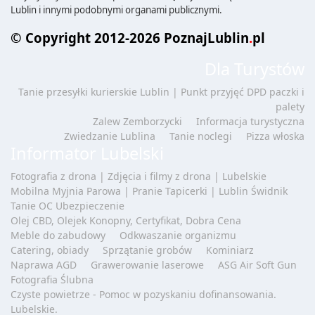
Lublin i innymi podobnymi organami publicznymi.
© Copyright 2012-2026 PoznajLublin
.
pl
Dla Turystów
Tanie przesyłki kurierskie Lublin | Punkt przyjęć DPD paczki i
palety
Zalew Zemborzycki
Informacja turystyczna
Zwiedzanie Lublina
Tanie noclegi
Pizza włoska
Informator Lubelski
Fotografia z drona | Zdjęcia i filmy z drona | Lubelskie
Mobilna Myjnia Parowa | Pranie Tapicerki | Lublin Świdnik
Tanie OC Ubezpieczenie
Olej CBD, Olejek Konopny, Certyfikat, Dobra Cena
Meble do zabudowy
Odkwaszanie organizmu
Catering, obiady
Sprzątanie grobów
Kominiarz
Naprawa AGD
Grawerowanie laserowe
ASG Air Soft Gun
Fotografia Ślubna
Czyste powietrze - Pomoc w pozyskaniu dofinansowania.
Lubelskie.