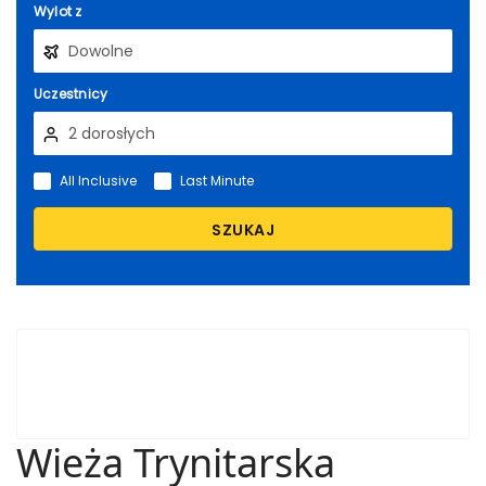
Wylot z
Uczestnicy
All Inclusive
Last Minute
SZUKAJ
Wieża Trynitarska