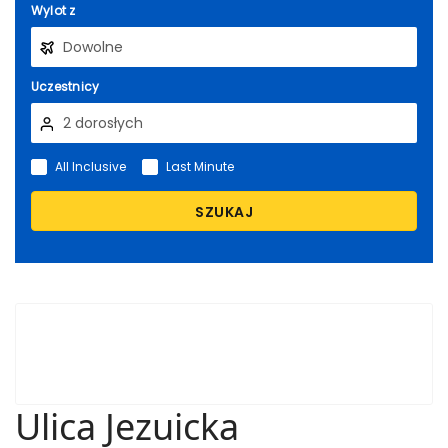
Wylot z
Uczestnicy
All Inclusive
Last Minute
SZUKAJ
Ulica Jezuicka