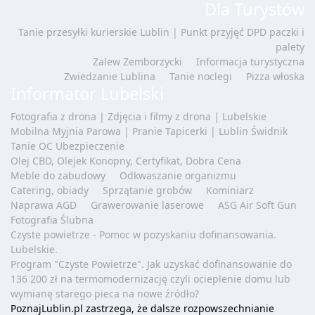
Dla Turystów
Tanie przesyłki kurierskie Lublin | Punkt przyjęć DPD paczki i
palety
Zalew Zemborzycki
Informacja turystyczna
Zwiedzanie Lublina
Tanie noclegi
Pizza włoska
Informator Lubelski
Fotografia z drona | Zdjęcia i filmy z drona | Lubelskie
Mobilna Myjnia Parowa | Pranie Tapicerki | Lublin Świdnik
Tanie OC Ubezpieczenie
Olej CBD, Olejek Konopny, Certyfikat, Dobra Cena
Meble do zabudowy
Odkwaszanie organizmu
Catering, obiady
Sprzątanie grobów
Kominiarz
Naprawa AGD
Grawerowanie laserowe
ASG Air Soft Gun
Fotografia Ślubna
Czyste powietrze - Pomoc w pozyskaniu dofinansowania.
Lubelskie.
Program "Czyste Powietrze". Jak uzyskać dofinansowanie do
136 200 zł na termomodernizację czyli ocieplenie domu lub
wymianę starego pieca na nowe źródło?
PoznajLublin.pl zastrzega, że dalsze rozpowszechnianie